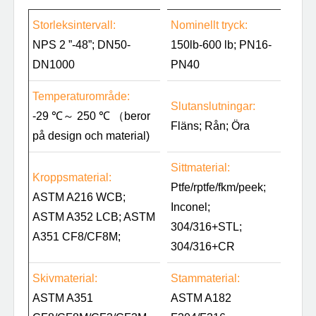
Storleksintervall:
Nominellt tryck:
NPS 2 ”-48”; DN50-
150lb-600 lb; PN16-
DN1000
PN40
Temperaturområde:
Slutanslutningar:
-29 ℃～ 250 ℃ （beror
Fläns; Rån; Öra
på design och material)
Sittmaterial:
Kroppsmaterial:
Ptfe/rptfe/fkm/peek;
ASTM A216 WCB;
Inconel;
ASTM A352 LCB; ASTM
304/316+STL;
A351 CF8/CF8M;
304/316+CR
Skivmaterial:
Stammaterial:
ASTM A351
ASTM A182