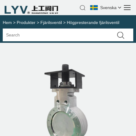
Svenska
Hem
>
Produkter
>
Fjärilsventil
> Högpresterande fjärilsventil