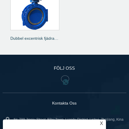
Dubbel excentrisk fjädrande fjärilsventil
FÖLJ OSS
Kontakta Oss
:Nr. 799 Jinniu Street, Bihu Town, Liandu District, Lishui, Zhejiang, Kina
X