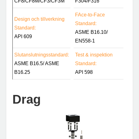
CF8/CF8M/CF3/CF3M
F304/F316
F
Ace-to-Face
Design och tillverkning
Standard:
Standard:
ASME B16.10/
API 609
EN558-1
Slutanslutningsstandard:
Test & inspektion
ASME B16.5/ ASME
Standard:
B16.25
API 598
Drag