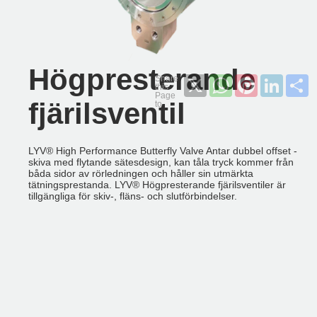
Högpresterande
X
WhatsApp
Pinterest
LinkedI
S
fjärilsventil
LYV® High Performance Butterfly Valve Antar dubbel offset -
skiva med flytande sätesdesign, kan tåla tryck kommer från
båda sidor av rörledningen och håller sin utmärkta
tätningsprestanda. LYV®️ Högpresterande fjärilsventiler är
tillgängliga för skiv-, fläns- och slutförbindelser.