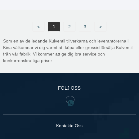
insprutningskulventilen är en nyckelutrustning som
används i processindustrier som olja, gas och kemikalier
för säkerhetsunderhåll, instrumentkalibrering och tillsats
av kemikalier.
<
1
2
3
>
Som en av de ledande Kulventil tillverkarna och leverantörerna i
Kina välkomnar vi dig varmt att köpa eller grossistförsälja Kulventil
från vår fabrik. Vi kommer att ge dig bra service och
konkurrenskraftiga priser.
FÖLJ OSS
Kontakta Oss