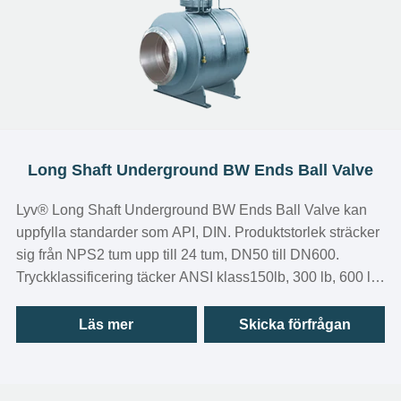
Long Shaft Underground BW Ends Ball Valve
Lyv®️ Long Shaft Underground BW Ends Ball Valve kan
uppfylla standarder som API, DIN. Produktstorlek sträcker
sig från NPS2 tum upp till 24 tum, DN50 till DN600.
Tryckklassificering täcker ANSI klass150lb, 300 lb, 600 lb
och pn10, pn16, pn25, pn40, pn64, pn100.
Läs mer
Skicka förfrågan