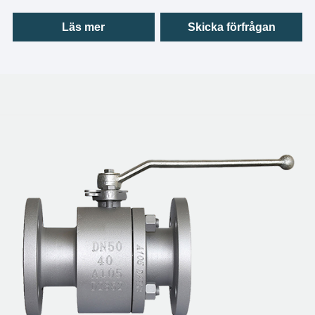
6FA Fire Certification, som bevisar att produkten har
kapacitet att använda för olika brandsäkra begärda
Läs mer
Skicka förfrågan
applikationer. LYV®️ Som tillverkare för att producera
Trunnion -monterad kulventil kan tillverka NPS 2 ”till NPS
48” Trunnion -monterad kulventil, kan maximal
tryckklassificering nå 2500 lb. Dessutom har Lyv®️
förhållanden och erfarenhet för att producera
lågtemperatur trunnion monterad kulventil. Kontakta vår
försäljning för mer information.