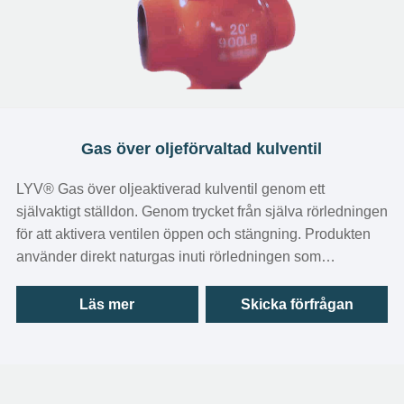
Gas över oljeförvaltad kulventil
LYV®️ Gas över oljeaktiverad kulventil genom ett
självaktigt ställdon. Genom trycket från själva rörledningen
för att aktivera ventilen öppen och stängning. Produkten
använder direkt naturgas inuti rörledningen som
lufttillförsel av pneumatisk. Hela systemdesignen för högt
tryck. Genom lufttillförselfiltreringsprocess utan
Läs mer
Skicka förfrågan
dekomprimering.