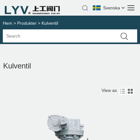
Svenska
Hem
>
Produkter
> Kulventil
Kulventil
View as