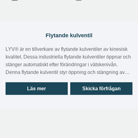
Flytande kulventil
LYV® är en tillverkare av flytande kulventiler av kinesisk
kvalitet. Dessa industriella flytande kulventiler öppnar och
stänger automatiskt efter förändringar i vätskenivån.
Denna flytande kulventil styr öppning och stängning av
ventilen genom att lyfta och sänka flottörkulan, och är
lämplig för tillfällen där vätskenivån behöver bibehållas
Läs mer
Skicka förfrågan
automatiskt, såsom vattentankar, pooler och andra
vattenlagringssystem.