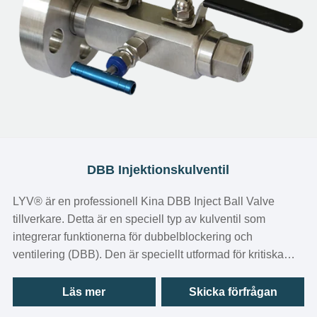
DBB Injektionskulventil
LYV®️ är en professionell Kina DBB Inject Ball Valve
tillverkare. Detta är en speciell typ av kulventil som
integrerar funktionerna för dubbelblockering och
ventilering (DBB). Den är speciellt utformad för kritiska
driftsförhållanden där dubbel isolering, mellanliggande
kammartryckavlastning och vätskeinsprutning måste
Läs mer
Skicka förfrågan
uppnås inom en enda volym. Den här DBB-