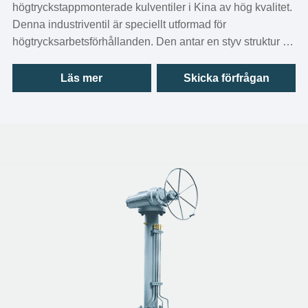
högtryckstappmonterade kulventiler i Kina av hög kvalitet.
Denna industriventil är speciellt utformad för
högtrycksarbetsförhållanden. Den antar en styv struktur av
fast kula i toppen och botten med öronskaft, kombinerat
med absolut pålitlig hög tätningsprestanda. Så det är ett
Läs mer
Skicka förfrågan
idealiskt val för viktiga rörledningar inom industrier som
petroleum och naturgas, kemiteknik och kraftverk.