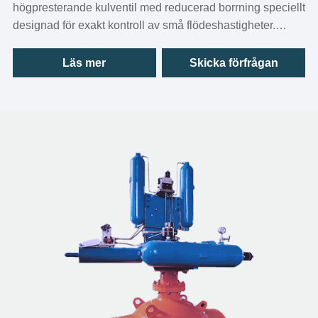
högpresterande kulventil med reducerad borrning speciellt
designad för exakt kontroll av små flödeshastigheter.
Denna kulventil med reducerad port uppnår mer exakt
reglering och avstängning av vätskor genom en unik
Läs mer
Skicka förfrågan
struktur där kulans diameter är mindre än rörets. Den
kombinerar fördelen med snabb öppning och stängning av
kulventiler med kontrollförmågan hos nålventiler, och är en
oumbärlig nyckelkomponent i instrument och mätare,
experimentella enheter och finkemiska processer.